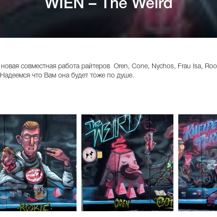
WIEN – The Weird
овая совместная работа райтеров Oren, Cone, Nychos, Frau Isa, Rook
 Надеемся что Вам она будет тоже по душе.