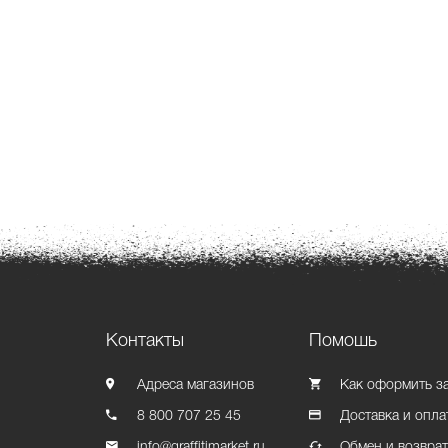
Контакты
Помошь
Адреса магазинов
Как оформить з
8 800 707 25 45
Доставка и опла
info@graffitimarket.ru
Обмен и возвра