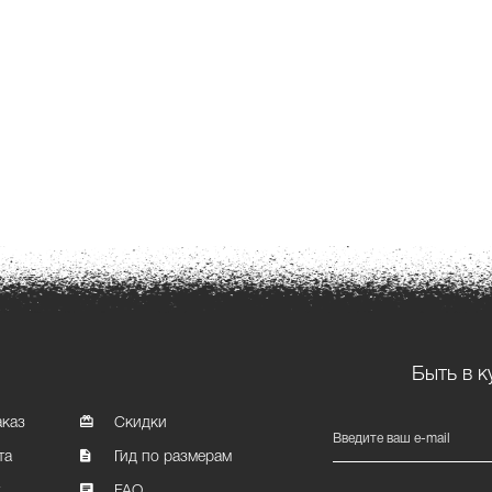
Быть в к
аказ
Скидки
Введите ваш e-mail
та
Гид по размерам
т
FAQ