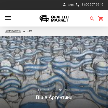
8 800 707 25 45
Вход
Graffitimarket.ru
Блог
27.05.2013
2560
Blu в Аргентине