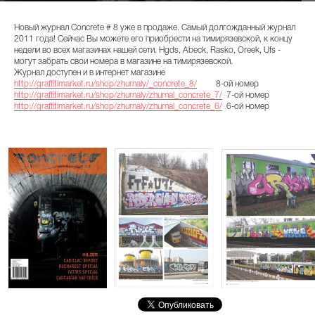
Новый журнал Concrete # 8 уже в продаже. Самый долгожданный журнал
2011 года! Сейчас Вы можете его приобрести на тимирязевской, к концу
недели во всех магазинах нашей сети. Hgds, Abeck, Rasko, Oreek, Ufs -
могут забрать свои номера в магазине на тимирязевской.
Журнал доступен и в интернет магазине
http://graffitimarket.ru/shop/zhurnaly/_concrete_8/
8-ой номер
http://graffitimarket.ru/shop/zhurnaly/zhurnal_concrete_7/
7-ой номер
http://graffitimarket.ru/shop/zhurnaly/zhurnal_concrete_6/
6-ой номер