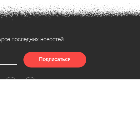
урсе последних новостей
Подписаться
© Graffiti Market, 2026