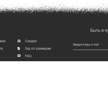
Быть в к
аказ
Скидки
Введите ваш e-mail
та
Гид по размерам
т
FAQ
Карта сайта
Политика конфиденциальности