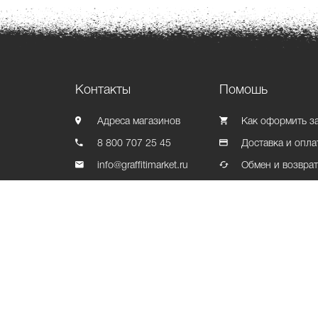
Контакты
Помошь
Адреса магазинов
Как оформить з
8 800 707 25 45
Доставка и опла
info@graffitimarket.ru
Обмен и возвра
Контакты