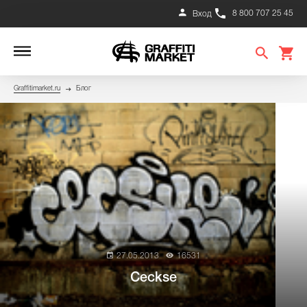
8 800 707 25 45
Вход
Graffitimarket.ru
Блог
27.05.2013
16531
Ceckse