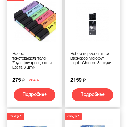
Набор
Набор перманентных
текстовыделителей
маркеров Molotow
Zeyar флуоресцентные
Liquid Chrome 3 штуки
цвета 6 штук
275
2159
284
Подробнее
Подробнее
СКИДКА
СКИДКА