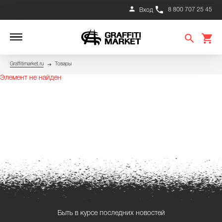
8 800 707 25 45
Вход
Graffitimarket.ru
Товары
Элемент не найден
Быть в курсе последних новостей