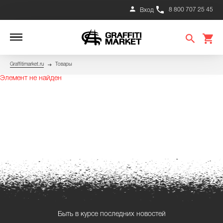
8 800 707 25 45
Вход
Graffitimarket.ru
Товары
Элемент не найден
Быть в курсе последних новостей