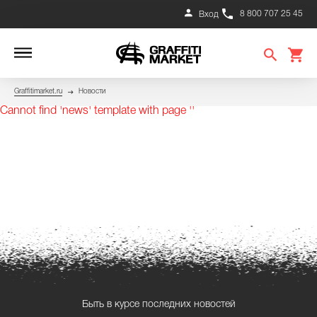
8 800 707 25 45
Вход
Graffitimarket.ru
Новости
Cannot find 'news' template with page ''
Быть в курсе последних новостей