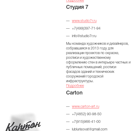
Подробнее
Студия 7
www.studio7r.ru
+7(499)397-71-94
info@studio7r.ru
Мы команда художников и дизайнеров,
собравшаяся в 2013 году для
реализации проектов по окраске,
росписи и художественному
оформлению стен в интерьере частных и
публичных помещений, росписи
фасадов зданий и технических
сооружений городской
инфраструктуры.
Подробнее
Carton
www.carton-art.ru
+7(4852) 90-98-50
+7(915)966-41-00
lublurisovat@gmail.com