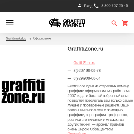
8 800 707 25 45
Вход
Graffitimarket.ru
Оформление
GraffitiZone.ru
GraffitiZone.ru
8(926)168-09-78
8(929)908-68-51
GraffitiZone одна из старейших команд
граффити оформления, мы работаем с
2007 года, и богатый набранный опыт
позволяет предлагать вам только самые
лучшие и проверенные решения. Ваши
заказы мы выполняем с помощью
граффити, аэрографии, трафаретов,
росписи стен кистями и множества
других техник — арсенал приёмов
очень широк! Обращайтесь!