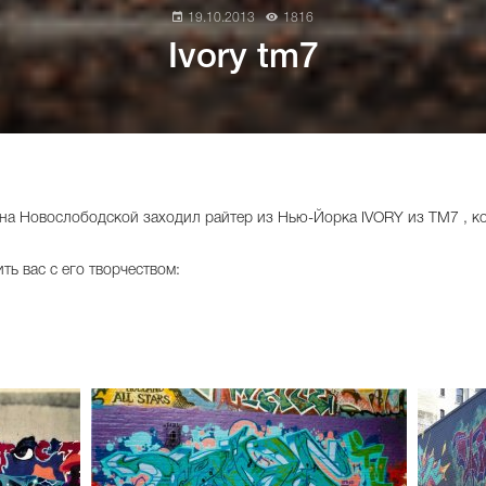
19.10.2013
1816
Ivory tm7
 на Новослободской заходил райтер из Нью-Йорка IVORY из TM7 , ко
ь вас с его творчеством: