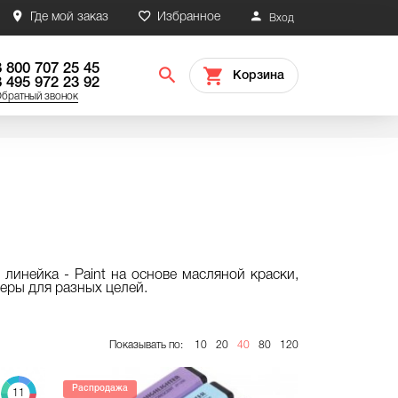
Где мой заказ
Избранное
Вход
8 800 707 25 45
Корзина
8 495 972 23 92
братный звонок
линейка - Paint на основе масляной краски,
еры для разных целей.
Показывать по:
10
20
40
80
120
Распродажа
11