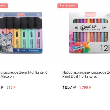
дажа
Распродажа
р маркеров Zeyar Highlighter 6
Набор акриловых маркеров Ze
 Macaron
Paint Dual Tip 12 штук
1057
315
1 790