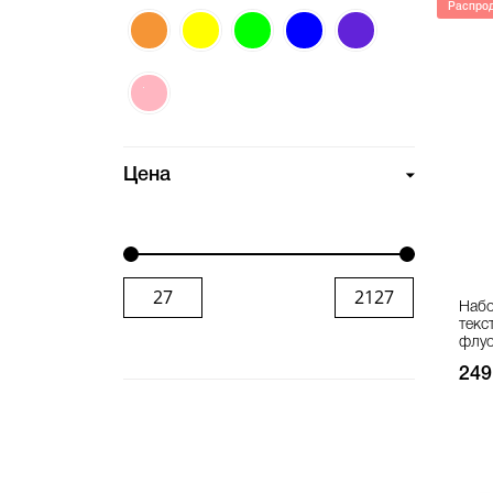
Распро
Цена
Набо
текс
флуо
249