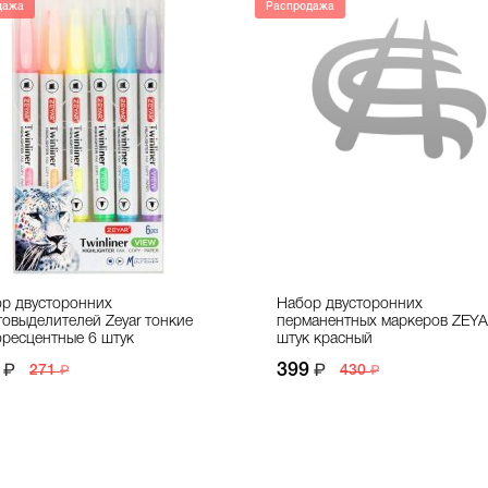
дажа
Распродажа
р двусторонних
Набор двусторонних
товыделителей Zeyar тонкие
перманентных маркеров ZEYA
ресцентные 6 штук
штук красный
399
271
430