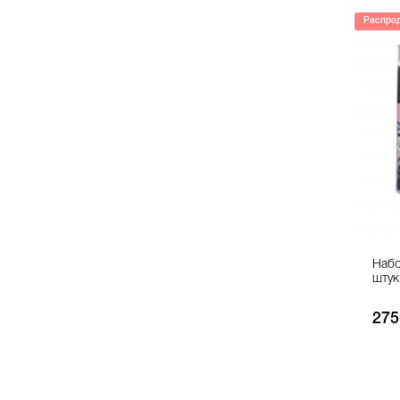
Распро
Набо
штук
275