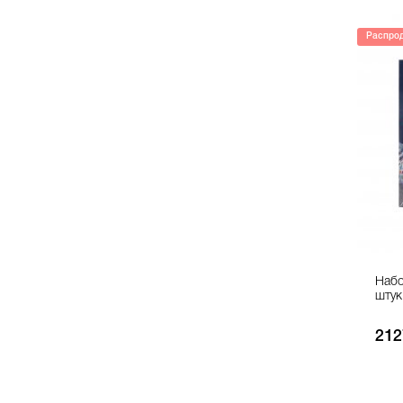
Распро
Набо
штук
212