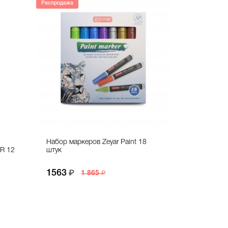
Распродажа
Набор маркеров Zeyar Paint 18
R 12
штук
1563
1 865