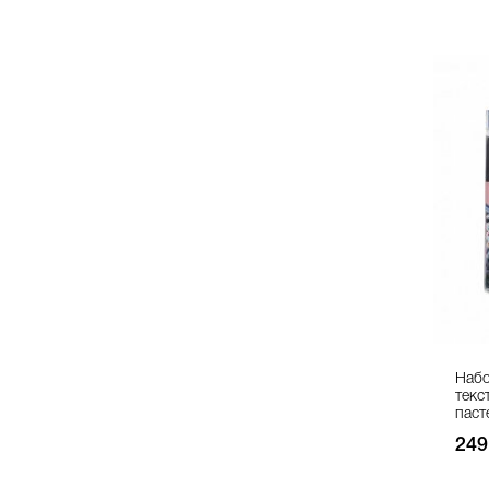
Набо
текс
паст
249