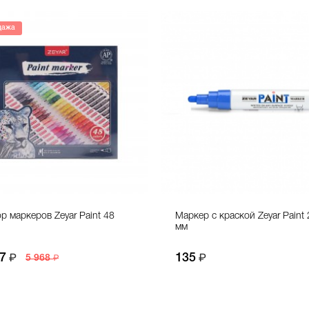
дажа
р маркеров Zeyar Paint 48
Маркер с краской Zeyar Paint 
мм
7
135
5 968