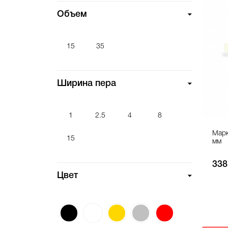
Объем
15
35
Ширина пера
1
2.5
4
8
Марк
15
мм
338
Цвет