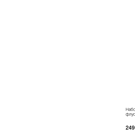
Набо
флуо
249