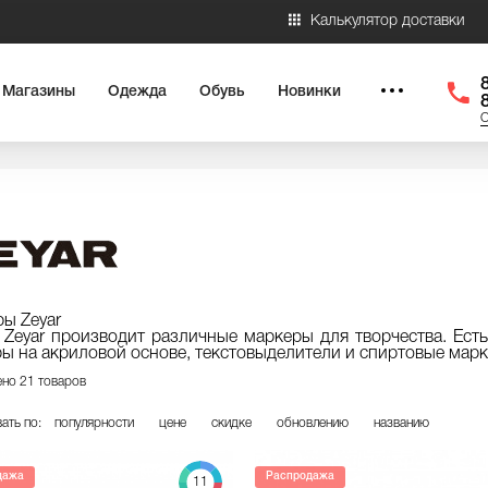
Калькулятор доставки
Магазины
Одежда
Обувь
Новинки
О
ы Zeyar
Zeyar производит различные маркеры для творчества. Есть 
ы на акриловой основе, текстовыделители и спиртовые марк
но 21 товаров
ать по:
популярности
цене
скидке
обновлению
названию
дажа
Распродажа
11