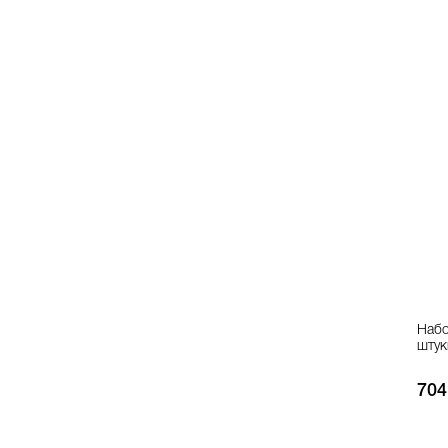
Набо
штук
704