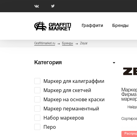
Граффити
Бренды
Graffitimarket.ru
Бренды
Zeyar
Категория
Маркер для калиграффии
Маркер для скетчей
Маркер
Фирма 
Маркер на основе краски
маркер
Маркер перманентный
Найде
Набор маркеров
Сортиров
Перо
Распро