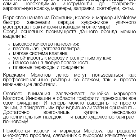
самые необходимые инструменты до граффити:
аэрозольную краску, маркеры, заправки, скетчбуки, кэпы.
Беря свое начало из Германии, краски и маркеры Molotow
быстро завоевали сердца художников уличного
мастерства практически в каждом уголке мира!
Среди основных преимуществ данного бренда можно
выделить:
высокое качество нанесения;
пастельная цветовая палитра;
мягкая система клапана;
устойчивость к морозу и солнечным лучам;
нанесение на любую поверхность;
плавные переходы и градиенты.
Красками Молотов легко могут пользоваться как
профессиональные райтеры со стажем, так и просто
начинающие любители.
Особого внимания заслуживает линейка маркеров
Молотов. Инновации в области граффити превзошли все
свои ожидания! И теперь можно выводить не просто
линии, а придавать им причудливые зигзаги и орнаменты.
Достаточно всего-лишь купить несколько
дополнительных насадок — и ваше художество заиграет
по-новому!
Приобретая краски и маркеры Molotow, вы решаете
множество проблем, связанных с выбором качественной