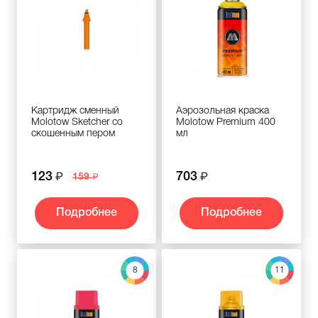
Картридж сменный
Аэрозольная краска
Molotow Sketcher cо
Molotow Premium 400
скошенным пером
мл
123
703
159
Подробнее
Подробнее
8
11