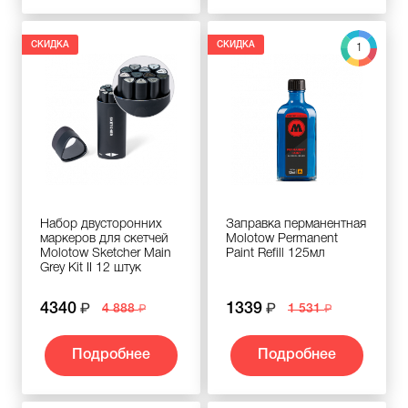
СКИДКА
СКИДКА
1
Набор двусторонних
Заправка перманентная
маркеров для скетчей
Molotow Permanent
Molotow Sketcher Main
Paint Refill 125мл
Grey Kit II 12 штук
4340
1339
4 888
1 531
Подробнее
Подробнее