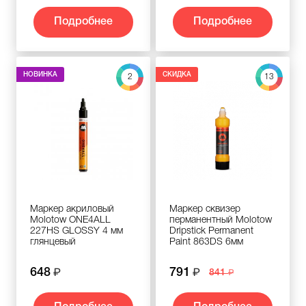
Подробнее
Подробнее
НОВИНКА
СКИДКА
2
13
Маркер акриловый
Маркер сквизер
Molotow ONE4ALL
перманентный Molotow
227HS GLOSSY 4 мм
Dripstick Permanent
глянцевый
Paint 863DS 6мм
648
791
841