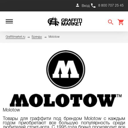
8 800 707 25 45
Вход
Graffitimarket.ru
Бренды
Molotow
Molotow
Товары для граффити под брендом Molotow с каждым
годом приобретают все большую популярность среди
любителей стрит-арта. С 1995 года бренд производит все