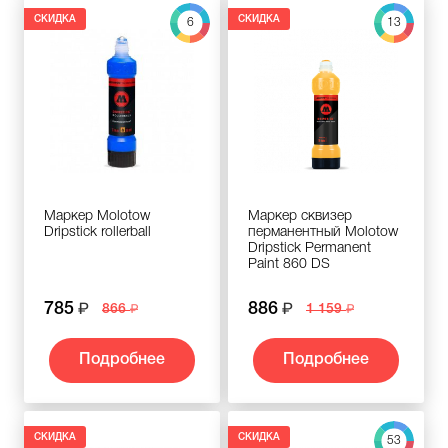
СКИДКА
СКИДКА
6
13
Маркер Molotow
Маркер сквизер
Dripstick rollerball
перманентный Molotow
Dripstick Permanent
Paint 860 DS
785
886
866
1 159
Подробнее
Подробнее
СКИДКА
СКИДКА
53