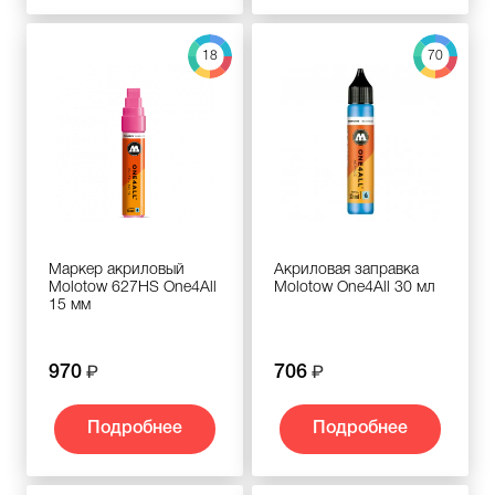
18
70
Маркер акриловый
Акриловая заправка
Molotow 627HS One4All
Molotow One4All 30 мл
15 мм
970
706
Подробнее
Подробнее