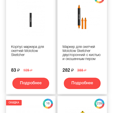
Корпус маркера для
Маркер для скетчей
скетчей Molotow
Molotow Sketcher
Sketcher
двусторонний c кистью
и скошенным пером
83
282
109
388
Подробнее
Подробнее
СКИДКА
16
239