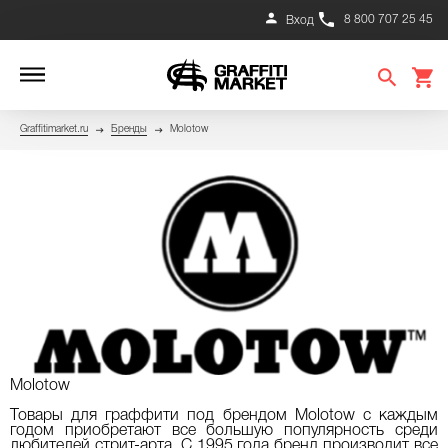
8 800 707 25 45
Вход
Graffitimarket.ru
Бренды
Molotow
Molotow
Товары для граффити под брендом Molotow с каждым
годом приобретают все большую популярность среди
любителей стрит-арта. С 1995 года бренд производит все