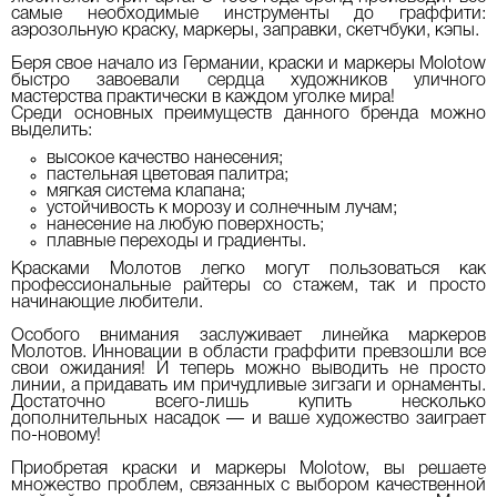
самые необходимые инструменты до граффити:
аэрозольную краску, маркеры, заправки, скетчбуки, кэпы.
Беря свое начало из Германии, краски и маркеры Molotow
быстро завоевали сердца художников уличного
мастерства практически в каждом уголке мира!
Среди основных преимуществ данного бренда можно
выделить:
высокое качество нанесения;
пастельная цветовая палитра;
мягкая система клапана;
устойчивость к морозу и солнечным лучам;
нанесение на любую поверхность;
плавные переходы и градиенты.
Красками Молотов легко могут пользоваться как
профессиональные райтеры со стажем, так и просто
начинающие любители.
Особого внимания заслуживает линейка маркеров
Молотов. Инновации в области граффити превзошли все
свои ожидания! И теперь можно выводить не просто
линии, а придавать им причудливые зигзаги и орнаменты.
Достаточно всего-лишь купить несколько
дополнительных насадок — и ваше художество заиграет
по-новому!
Приобретая краски и маркеры Molotow, вы решаете
множество проблем, связанных с выбором качественной