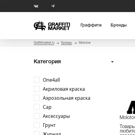
Граффити
Бренды
Graffitimarket.ru
Бренды
Molotow
Категория
One4all
Акриловая краска
Аэрозольная краска
Cap
Аксессуары
Molot
Грунт
Товар
любит
Журнал