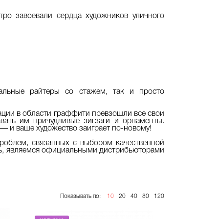
тро завоевали сердца художников уличного
альные райтеры со стажем, так и просто
ации в области граффити превзошли все свои
вать им причудливые зигзаги и орнаменты.
— и ваше художество заиграет по-новому!
роблем, связанных с выбором качественной
едь, являемся официальными дистрибьюторами
Показывать по:
10
20
40
80
120