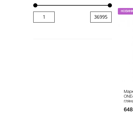
НОВИН
Марк
ONE
глян
648