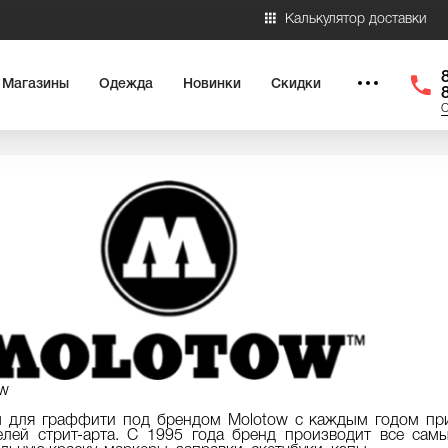
Калькулятор доставки
Магазины
Одежда
Новинки
Скидки
О
ow
ы для граффити под брендом Molotow с каждым годом пр
елей стрит-арта. С 1995 года бренд производит все са