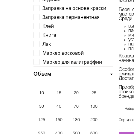
аэрозо
Заправка на основе краски
Беря 
мастер
Заправка перманентная
Среди 
Клей
вы
па
Книга
мя
ус
Лак
на
пл
Маркер восковой
Краск
Маркер для калиграффии
начин
Маркер для скетчей
Особог
Объем
ожида
Маркер на основе краски
Достат
Маркер перманентный
Приобр
стойко
10
15
20
25
Маркер под заправку
бренда
Мастика
30
40
70
100
Найде
Набор маркеров
125
150
180
200
Сортиров
Наклейки
Перо
250
400
500
600