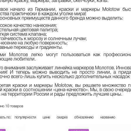
льную краску, маркеры, заправки, скетчбуки, кэпы.
свое начало из Германии, краски и маркеры Molotow быс
ства практически в каждом уголке мира!
основных преимуществ данного бренда можно выделить:
сокое качество нанесения;
стельная цветовая палитра;
гкая система клапана;
тойчивость к морозу и солнечным лучам;
несение на любую поверхность;
авные переходы и градиенты.
ами Молотов легко могут пользоваться как профессион
ающие любители.
о внимания заслуживает линейка маркеров Молотов. Иннов
ния! И теперь можно выводить не просто линии, а прида
очно всего-лишь купить несколько дополнительных насадок 
етая краски и маркеры Molotow, вы решаете множество п
й краски в соотношении «цена-качество». Мы, в свою очер
 на территории России и рады предложить лучшие цены.
но 10 товаров
ать по:
популярности
цене
скидке
обновлению
названию