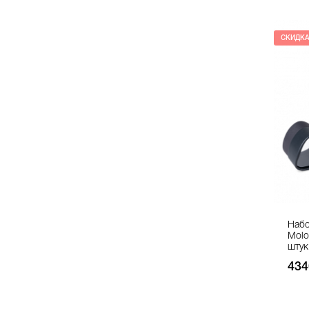
СКИДК
Набо
Molo
штук
434