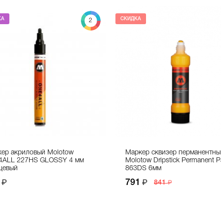
КА
СКИДКА
2
ер акриловый Molotow
Маркер сквизер перманентны
4ALL 227HS GLOSSY 4 мм
Molotow Dripstick Permanent P
цевый
863DS 6мм
791
841