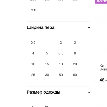
НОВИН
Сквизер
750
Скетчбук
Сменный модуль
Ширина пера
Средство защиты
Стикербук
Сумка
0.5
1
2
3
Холст
4
5
6.5
8
10
15
18
20
Кэп 
Skin
25
30
50
60
48
Размер одежды