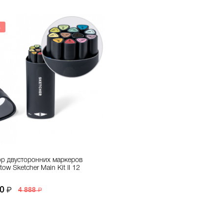
А
р двусторонних маркеров
tow Sketcher Main Kit II 12
0
4 888