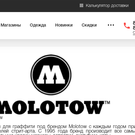
Калькулятор доставки
Магазины
Одежда
Новинки
Скидки
О
ow
ы для граффити под брендом Molotow с каждым годом пр
елей стрит-арта. С 1995 года бренд производит все са