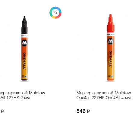
72
ер акриловый Molotow
Маркер акриловый Molotow
All 127HS 2 мм
One4all 227HS One4All 4 мм
546