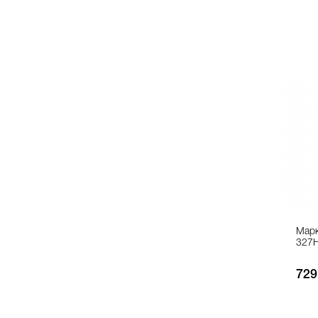
Марк
327H
729