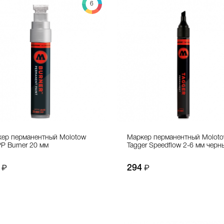
6
ер перманентный Molotow
Маркер перманентный Molot
P Burner 20 мм
Tagger Speedflow 2-6 мм черн
294