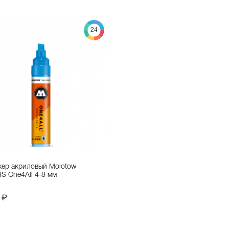
24
ер акриловый Molotow
S One4All 4-8 мм