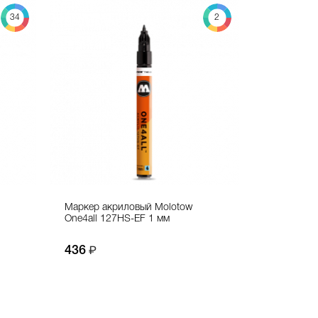
34
2
Маркер акриловый Molotow
One4all 127HS-EF 1 мм
436