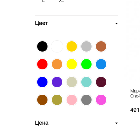
L
XL
Цвет
Марк
One4
491
Цена