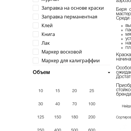
аэрозо
Заправка на основе краски
Беря 
мастер
Заправка перманентная
Среди 
Клей
вы
па
Книга
мя
ус
Лак
на
пл
Маркер восковой
Краск
Маркер для калиграффии
начин
Маркер для скетчей
Особог
Объем
ожида
Маркер на основе краски
Достат
Маркер перманентный
Приобр
стойко
10
15
20
25
Маркер под заправку
бренда
Мастика
30
40
70
100
Найде
Набор маркеров
125
150
180
200
Сортиров
Наклейки
Перо
250
400
500
600