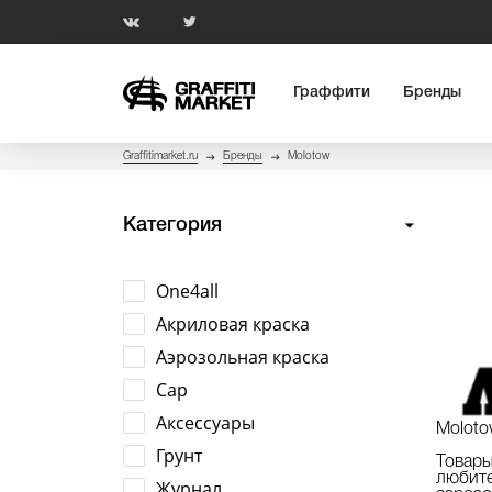
Граффити
Бренды
Graffitimarket.ru
Бренды
Molotow
Категория
One4all
Акриловая краска
Аэрозольная краска
Cap
Аксессуары
Molot
Грунт
Товар
любит
Журнал