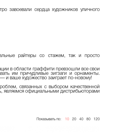
тро завоевали сердца художников уличного
альные райтеры со стажем, так и просто
ации в области граффити превзошли все свои
вать им причудливые зигзаги и орнаменты.
— и ваше художество заиграет по-новому!
роблем, связанных с выбором качественной
едь, являемся официальными дистрибьюторами
Показывать по:
10
20
40
80
120