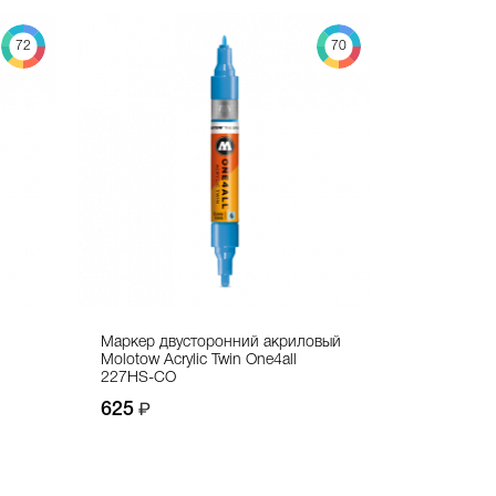
72
70
Маркер двусторонний акриловый
Molotow Acrylic Twin One4all
227HS-CO
625