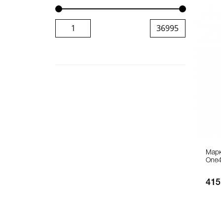
Марк
One4
415