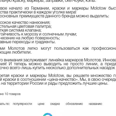
льную краску, маркеры, заправки, скетчбуки, кэпы.
свое начало из Германии, краски и маркеры Molotow быс
ства практически в каждом уголке мира!
основных преимуществ данного бренда можно выделить:
сокое качество нанесения;
стельная цветовая палитра;
гкая система клапана;
тойчивость к морозу и солнечным лучам;
несение на любую поверхность;
авные переходы и градиенты.
ами Молотов легко могут пользоваться как профессион
ающие любители.
о внимания заслуживает линейка маркеров Молотов. Иннов
ния! И теперь можно выводить не просто линии, а прида
очно всего-лишь купить несколько дополнительных насадок 
етая краски и маркеры Molotow, вы решаете множество п
й краски в соотношении «цена-качество». Мы, в свою очер
 на территории России и рады предложить лучшие цены.
но 10 товаров
ать по:
популярности
цене
скидке
обновлению
названию