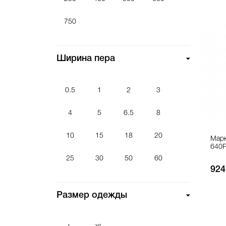
Сквизер
750
Скетчбук
Сменный модуль
Ширина пера
Средство защиты
Стикербук
Сумка
0.5
1
2
3
Холст
4
5
6.5
8
10
15
18
20
Марк
640P
25
30
50
60
924
Размер одежды