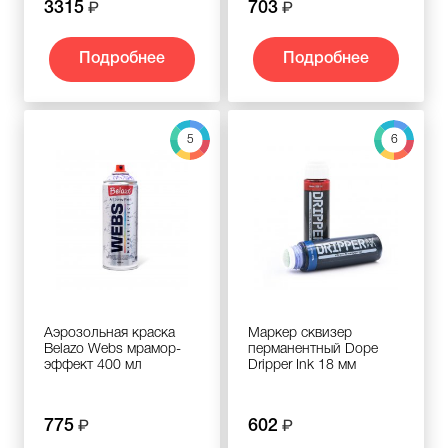
3315
703
Подробнее
Подробнее
5
6
Аэрозольная краска
Маркер сквизер
Belazo Webs мрамор-
перманентный Dope
эффект 400 мл
Dripper Ink 18 мм
775
602